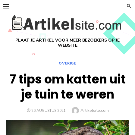
Ga
naar
de
inhoud
PLAAT JE ARTIKEL VOOR MEER BEZOEKERS OP JE
WEBSITE
OVERIGE
7 tips om katten uit
je tuin te weren
Auteur
Artikelsite.com
GEPLAATST
26 AUGUSTUS 2021
OP