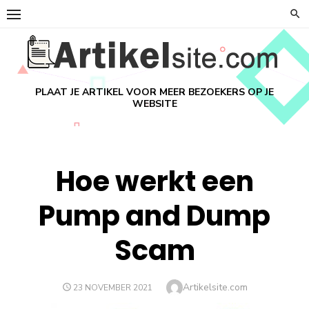
Ga
naar
de
inhoud
PLAAT JE ARTIKEL VOOR MEER BEZOEKERS OP JE
WEBSITE
Hoe werkt een
Pump and Dump
Scam
Auteur
Artikelsite.com
GEPLAATST
23 NOVEMBER 2021
OP