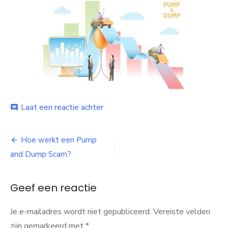
Laat een reactie achter
op
comment
Hoe
werkt
een
Hoe werkt een Pump
Bericht
Pump
and Dump Scam?
and
navigatie
Dump
Scam
Geef een reactie
Je e-mailadres wordt niet gepubliceerd.
Vereiste velden
zijn gemarkeerd met
*