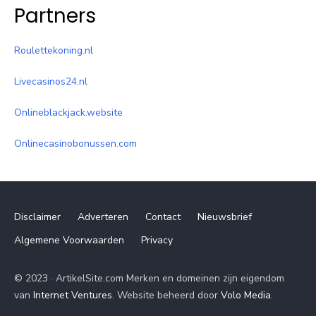
Partners
Roulettekoning.nl
Livecasinos24.nl
Onlineblackjack.website
Onlinecasinobonussen.com
Disclaimer
Adverteren
Contact
Nieuwsbrief
Algemene Voorwaarden
Privacy
© 2023 · ArtikelSite.com Merken en domeinen zijn eigendom
van
Internet Ventures
. Website beheerd door
Volo Media
.