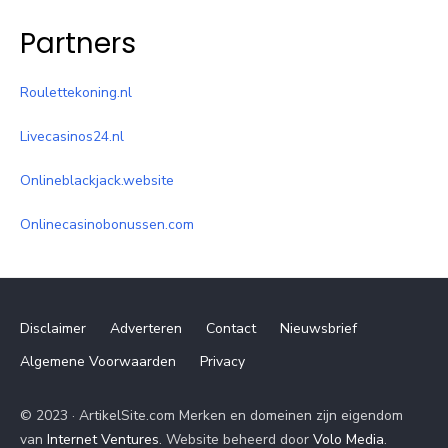
Partners
Roulettekoning.nl
Livecasinos24.nl
Onlineblackjack.website
Onlinecasinobonussen.com
Disclaimer
Adverteren
Contact
Nieuwsbrief
Algemene Voorwaarden
Privacy
© 2023 · ArtikelSite.com Merken en domeinen zijn eigendom
van
Internet Ventures
. Website beheerd door
Volo Media
.