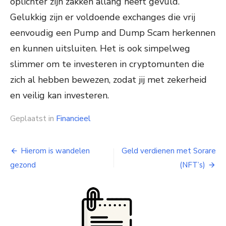
oplichter zijn zakken allang heeft gevuld.
Gelukkig zijn er voldoende exchanges die vrij
eenvoudig een Pump and Dump Scam herkennen
en kunnen uitsluiten. Het is ook simpelweg
slimmer om te investeren in cryptomunten die
zich al hebben bewezen, zodat jij met zekerheid
en veilig kan investeren.
Geplaatst in
Financieel
Hierom is wandelen
Geld verdienen met Sorare
Bericht
gezond
(NFT’s)
navigatie