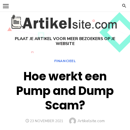
Ga
naar
de
inhoud
PLAAT JE ARTIKEL VOOR MEER BEZOEKERS OP JE
WEBSITE
FINANCIEEL
Hoe werkt een
Pump and Dump
Scam?
Auteur
Artikelsite.com
GEPLAATST
23 NOVEMBER 2021
OP