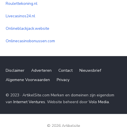
Roulettekoning.nl
Livecasinos24.nl
Onlineblackjack.website
Onlinecasinobonussen.com
Disclaimer
Adverteren
Contact
Nieuwsbrief
Algemene Voorwaarden
Privacy
© 2023 · ArtikelSite.com Merken en domeinen zijn eigendom
van
Internet Ventures
. Website beheerd door
Volo Media
.
© 2026 Artikelsite