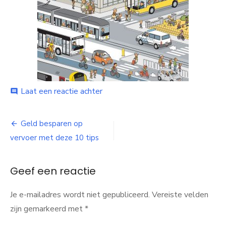
Laat een reactie achter
op
comment
Geld
besparen
op
Geld besparen op
Bericht
vervoer
vervoer met deze 10 tips
met
navigatie
deze
10
Geef een reactie
tips
-
min
Je e-mailadres wordt niet gepubliceerd.
Vereiste velden
zijn gemarkeerd met
*