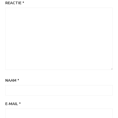
REACTIE
*
NAAM
*
E-MAIL
*