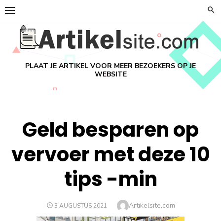
Ga
naar
de
inhoud
PLAAT JE ARTIKEL VOOR MEER BEZOEKERS OP JE
WEBSITE
Geld besparen op
vervoer met deze 10
tips -min
Auteur
Artikelsite.com
GEPLAATST
3 AUGUSTUS 2021
OP