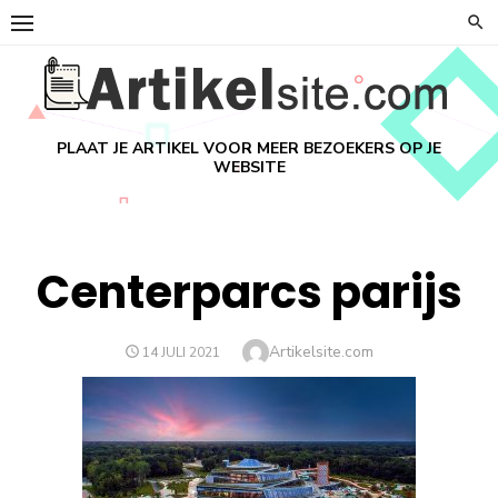
Ga
naar
de
inhoud
PLAAT JE ARTIKEL VOOR MEER BEZOEKERS OP JE
WEBSITE
Centerparcs parijs
Auteur
Artikelsite.com
GEPLAATST
14 JULI 2021
OP