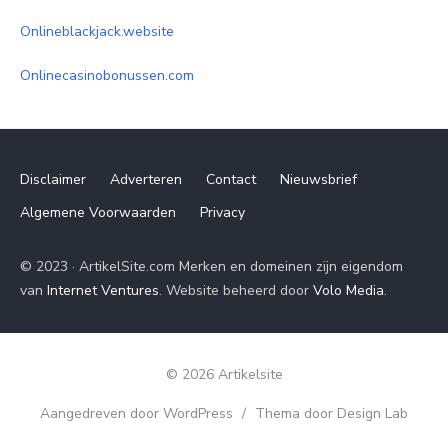
Onlineblackjack.website
Onlinecasinobonussen.com
Disclaimer
Adverteren
Contact
Nieuwsbrief
Algemene Voorwaarden
Privacy
© 2023 · ArtikelSite.com Merken en domeinen zijn eigendom
van
Internet Ventures
. Website beheerd door
Volo Media
.
© 2026 Artikelsite
Aangedreven door WordPress
/
Thema door Design Lab