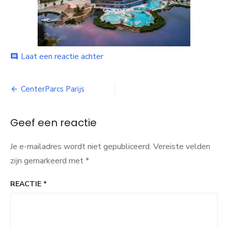
Laat een reactie achter
op
comment
Centerparcs
parijs
CenterParcs Parijs
Bericht
navigatie
Geef een reactie
Je e-mailadres wordt niet gepubliceerd.
Vereiste velden
zijn gemarkeerd met
*
REACTIE
*