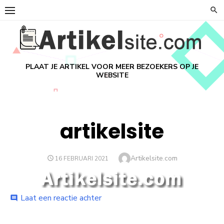
Ga
naar
de
inhoud
PLAAT JE ARTIKEL VOOR MEER BEZOEKERS OP JE
WEBSITE
artikelsite
Auteur
Artikelsite.com
GEPLAATST
16 FEBRUARI 2021
OP
Laat een reactie achter
op
comment
artikelsite